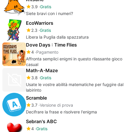
3.9
Gratis
Siete bravi con i numeri?
EcoWarriors
2.3
Gratis
Libera la Puglia dalla spazzatura
Dove Days : Time Flies
4
Pagamento
Affronta semplici enigmi in questo rilassante gioco
casual
Math-A-Maze
3.8
Gratis
Usate le vostre abilità matematiche per fuggire dal
labirinto
Scramble
3.7
Versione di prova
Decifrare la frase e risolvere l'enigma
Sebran's ABC
4
Gratis