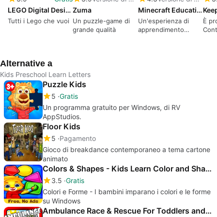
LEGO Digital Designer
Zuma
Minecraft Education Edition
Tutti i Lego che vuoi
Un puzzle-game di
Un'esperienza di
È pr
grande qualità
apprendimento
Cont
coinvolgente
ness
Alternative a
Kids Preschool Learn Letters
Puzzle Kids
5
Gratis
Un programma gratuito per Windows, di RV
AppStudios.
Floor Kids
5
Pagamento
Gioco di breakdance contemporaneo a tema cartone
animato
Colors & Shapes - Kids Learn Color and Shape
3.5
Gratis
Colori e Forme - I bambini imparano i colori e le forme
su Windows
Ambulance Race & Rescue For Toddlers and Kids