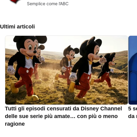
Semplice come l’ABC
Ultimi articoli
Tutti gli episodi censurati da Disney Channel
5 s
delle sue serie più amate… con più o meno
da 
ragione