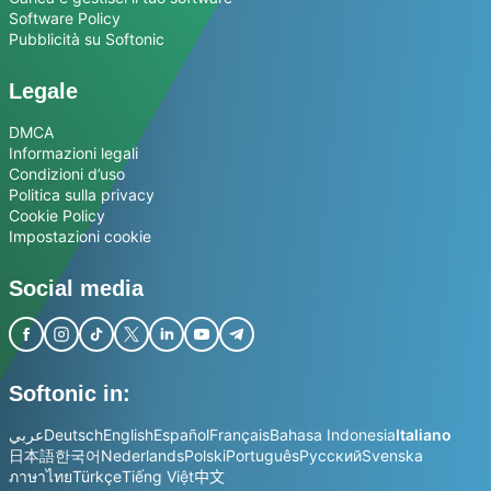
Software Policy
Pubblicità su Softonic
Legale
DMCA
Informazioni legali
Condizioni d’uso
Politica sulla privacy
Cookie Policy
Impostazioni cookie
Social media
Softonic in:
عربي
Deutsch
English
Español
Français
Bahasa Indonesia
Italiano
日本語
한국어
Nederlands
Polski
Português
Русский
Svenska
ภาษาไทย
Türkçe
Tiếng Việt
中文